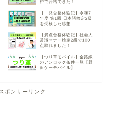
裕で合格できた！
【一発合格体験記】令和7
年度 第1回 日本語検定2級
を受検した感想
【満点合格体験記】社会人
常識マナー検定2級で100
点取れました！
【つり革モバイル】全路線
のアンロック条件一覧【野
田ゲーモバイル】
スポンサーリンク