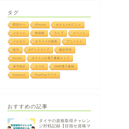
タグ
野田ゲー
iPhone
オススメのアニメ
メルペイ
映画館
ライブ
イベント
メルカリ
オススメの漫画
アニメイト
楽天
dアニメストア
確定申告
honto
オススメの電子書籍ストア
漢字検定
ドコモ
DMM電子書籍
Amazon
PayPayフリマ
おすすめの記事
ダイヤの資格取得チャレン
ジ対戦記録【目指せ資格マ