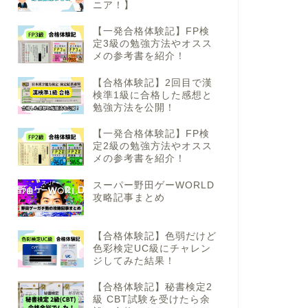
ニア！】
【一発合格体験記】FP検
定3級の勉強方法やオスス
メの参考書を紹介！
【合格体験記】2回目で漢
検準1級に合格した感想と
勉強方法を公開！
【一発合格体験記】FP検
定2級の勉強方法やオスス
メの参考書を紹介！
スーパー野田ゲーWORLD
攻略記事まとめ
【合格体験記】色弱だけど
色彩検定UC級にチャレン
ジしてみた結果！
【合格体験記】秘書検定2
級 CBT試験を受けたら余