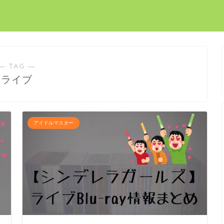
― TAG ―
ライブ
アイドルマスター