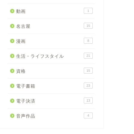
動画
1
名古屋
15
漫画
8
生活・ライフスタイル
21
資格
15
電子書籍
23
電子決済
13
音声作品
4