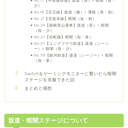
No.17【中央線快速】坂道（短）+ 暗闇（短・
少）
No.18【京王線】坂道（微）+ 薄暗（長・初）
No.21【京急本線】暗闇（短・初）
No.24【箱根登山電車】坂道（長）+ 暗闇
（短・少）
No.27【谷町線】暗闇（短・多）
No.37【ユングフラウ鉄道】坂道（シーソ
ー）+ 暗闇（長・少）
No.39【銀河鉄道】坂道（シーソー）+ 暗闇
（短・多）
Switchをゲーミングモニターに繋いだら暗闇
ステージを克服できた話
まとめと感想
坂道・暗闇ステージについて