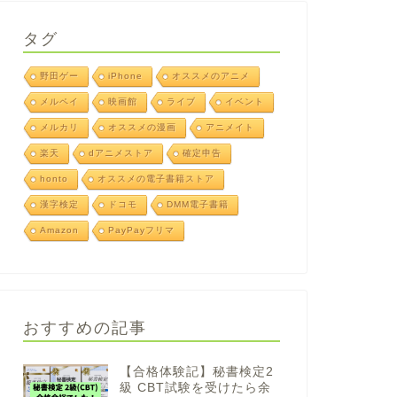
タグ
野田ゲー
iPhone
オススメのアニメ
メルペイ
映画館
ライブ
イベント
メルカリ
オススメの漫画
アニメイト
楽天
dアニメストア
確定申告
honto
オススメの電子書籍ストア
漢字検定
ドコモ
DMM電子書籍
Amazon
PayPayフリマ
おすすめの記事
【合格体験記】秘書検定2
級 CBT試験を受けたら余