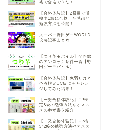
裕で合格できた！
【合格体験記】2回目で漢
検準1級に合格した感想と
勉強方法を公開！
スーパー野田ゲーWORLD
攻略記事まとめ
【つり革モバイル】全路線
のアンロック条件一覧【野
田ゲーモバイル】
【合格体験記】色弱だけど
色彩検定UC級にチャレン
ジしてみた結果！
【一発合格体験記】FP検
定3級の勉強方法やオスス
メの参考書を紹介！
【一発合格体験記】FP検
定2級の勉強方法やオスス