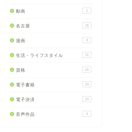
動画
1
名古屋
15
漫画
8
生活・ライフスタイル
21
資格
15
電子書籍
23
電子決済
13
音声作品
4