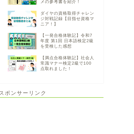
メの参考書を紹介！
ダイヤの資格取得チャレン
ジ対戦記録【目指せ資格マ
ニア！】
【一発合格体験記】令和7
年度 第1回 日本語検定2級
を受検した感想
【満点合格体験記】社会人
常識マナー検定2級で100
点取れました！
スポンサーリンク