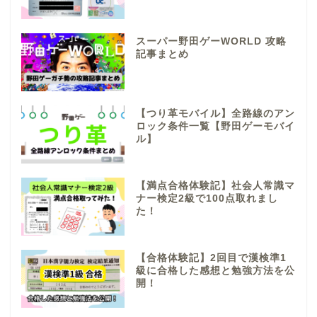
スーパー野田ゲーWORLD 攻略
記事まとめ
【つり革モバイル】全路線のアン
ロック条件一覧【野田ゲーモバイ
ル】
【満点合格体験記】社会人常識マ
ナー検定2級で100点取れまし
た！
【合格体験記】2回目で漢検準1
級に合格した感想と勉強方法を公
開！