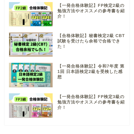
【一発合格体験記】FP検定2級の
勉強方法やオススメの参考書を紹
介！
【合格体験記】秘書検定2級 CBT
試験を受けたら余裕で合格でき
た！
【一発合格体験記】令和7年度 第
1回 日本語検定2級を受検した感
想
【一発合格体験記】FP検定3級の
勉強方法やオススメの参考書を紹
介！