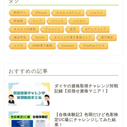
タグ
野田ゲー
iPhone
オススメのアニメ
メルペイ
映画館
ライブ
イベント
メルカリ
オススメの漫画
アニメイト
楽天
dアニメストア
確定申告
honto
オススメの電子書籍ストア
漢字検定
ドコモ
DMM電子書籍
Amazon
PayPayフリマ
おすすめの記事
ダイヤの資格取得チャレンジ対戦
記録【目指せ資格マニア！】
【合格体験記】色弱だけど色彩検
定UC級にチャレンジしてみた結
果！