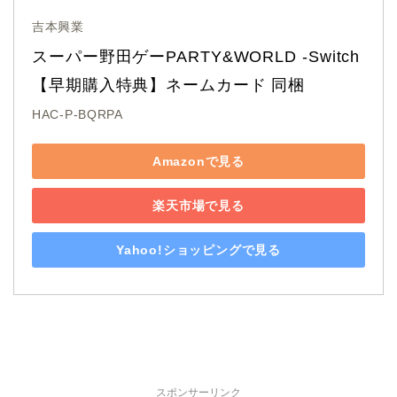
吉本興業
スーパー野田ゲーPARTY&WORLD -Switch
【早期購入特典】ネームカード 同梱
HAC-P-BQRPA
Amazonで見る
楽天市場で見る
Yahoo!ショッピングで見る
スポンサーリンク