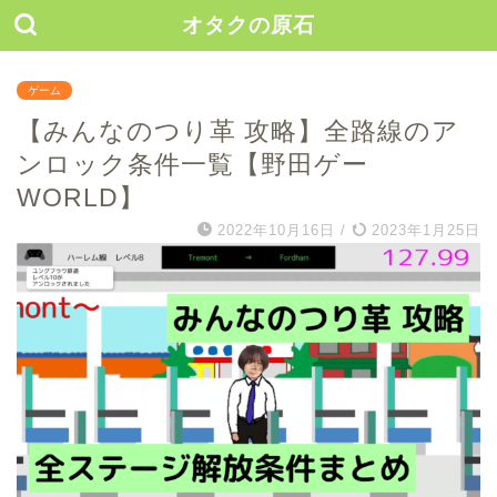
オタクの原石
ゲーム
【みんなのつり革 攻略】全路線のア
ンロック条件一覧【野田ゲー
WORLD】
2022年10月16日
/
2023年1月25日