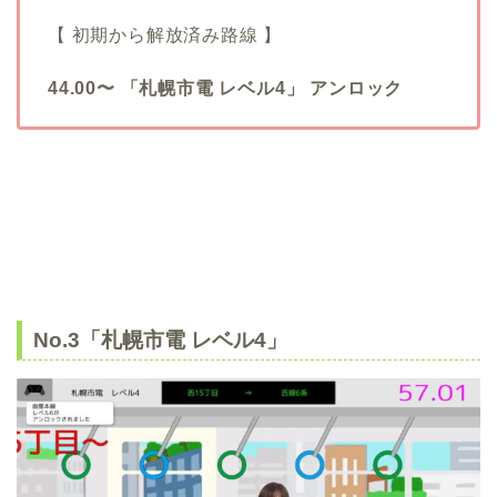
【 初期から解放済み路線 】
44.00〜 「札幌市電 レベル4」 アンロック
No.3「札幌市電 レベル4」