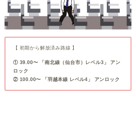
【 初期から解放済み路線 】
① 39.00〜 「南北線（仙台市）レベル3」 アン
ロック
② 100.00〜 「羽越本線 レベル4」 アンロック