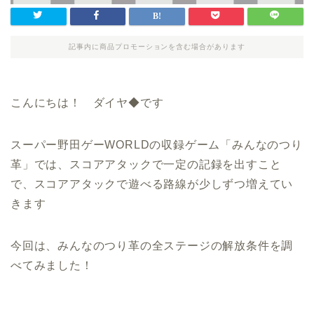
記事内に商品プロモーションを含む場合があります
こんにちは！ ダイヤ◆です
スーパー野田ゲーWORLDの収録ゲーム「みんなのつり
革」では、スコアアタックで一定の記録を出すこと
で、スコアアタックで遊べる路線が少しずつ増えてい
きます
今回は、みんなのつり革の全ステージの解放条件を調
べてみました！