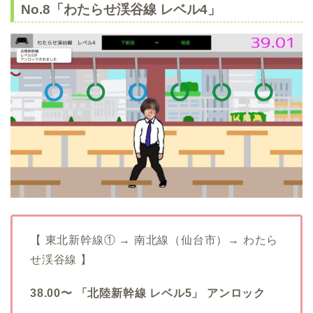
No.8「わたらせ渓谷線 レベル4」
【 東北新幹線① → 南北線（仙台市）→ わたら
せ渓谷線 】
38.00〜 「北陸新幹線 レベル5」 アンロック