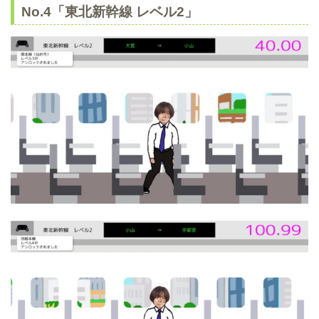
No.4「東北新幹線 レベル2」