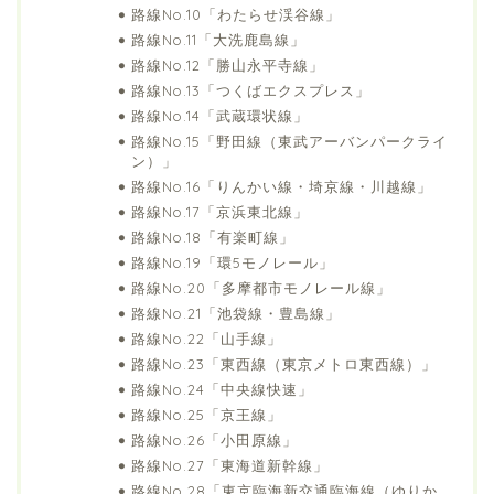
路線No.10「わたらせ渓谷線」
路線No.11「大洗鹿島線」
路線No.12「勝山永平寺線」
路線No.13「つくばエクスプレス」
路線No.14「武蔵環状線」
路線No.15「野田線（東武アーバンパークライ
ン）」
路線No.16「りんかい線・埼京線・川越線」
路線No.17「京浜東北線」
路線No.18「有楽町線」
路線No.19「環5モノレール」
路線No.20「多摩都市モノレール線」
路線No.21「池袋線・豊島線」
路線No.22「山手線」
路線No.23「東西線（東京メトロ東西線）」
路線No.24「中央線快速」
路線No.25「京王線」
路線No.26「小田原線」
路線No.27「東海道新幹線」
路線No.28「東京臨海新交通臨海線（ゆりか