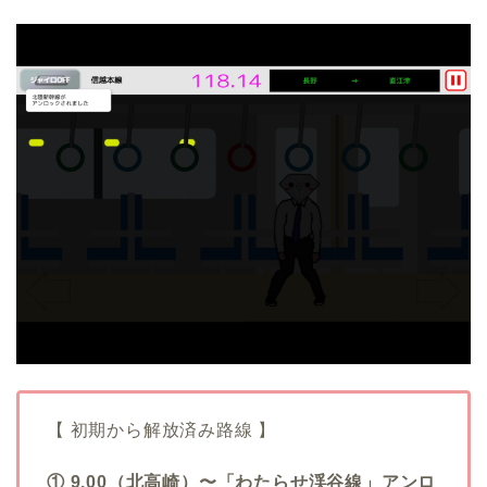
【 初期から解放済み路線 】
① 9.00（北高崎）〜「わたらせ渓谷線」アンロ