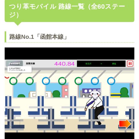
つり革モバイル 路線一覧（全60ステー
ジ）
路線No.1「函館本線」