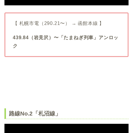
【 札幌市電（290.21〜） → 函館本線 】
439.84（岩見沢）〜「たまねぎ列車」アンロッ
ク
路線No.2「札沼線」