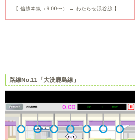
【 信越本線（9.00〜） → わたらせ渓谷線 】
路線No.11「大洗鹿島線」