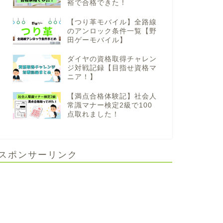
裕で合格できた！
【つり革モバイル】全路線
のアンロック条件一覧【野
田ゲーモバイル】
ダイヤの資格取得チャレン
ジ対戦記録【目指せ資格マ
ニア！】
【満点合格体験記】社会人
常識マナー検定2級で100
点取れました！
スポンサーリンク