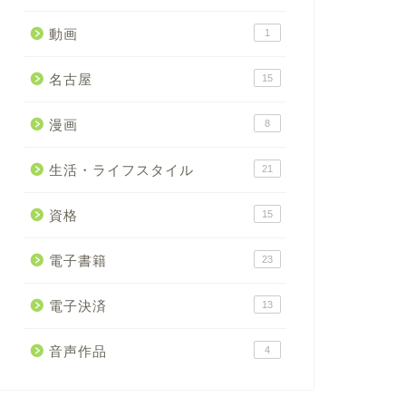
動画
1
名古屋
15
漫画
8
生活・ライフスタイル
21
資格
15
電子書籍
23
電子決済
13
音声作品
4