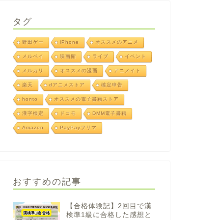
タグ
野田ゲー
iPhone
オススメのアニメ
メルペイ
映画館
ライブ
イベント
メルカリ
オススメの漫画
アニメイト
楽天
dアニメストア
確定申告
honto
オススメの電子書籍ストア
漢字検定
ドコモ
DMM電子書籍
Amazon
PayPayフリマ
おすすめの記事
【合格体験記】2回目で漢
検準1級に合格した感想と