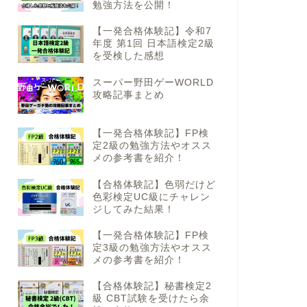
勉強方法を公開！
【一発合格体験記】令和7
年度 第1回 日本語検定2級
を受検した感想
スーパー野田ゲーWORLD
攻略記事まとめ
【一発合格体験記】FP検
定2級の勉強方法やオスス
メの参考書を紹介！
【合格体験記】色弱だけど
色彩検定UC級にチャレン
ジしてみた結果！
【一発合格体験記】FP検
定3級の勉強方法やオスス
メの参考書を紹介！
【合格体験記】秘書検定2
級 CBT試験を受けたら余