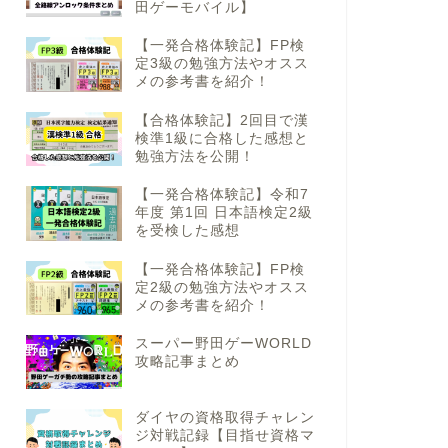
田ゲーモバイル】
【一発合格体験記】FP検
定3級の勉強方法やオスス
メの参考書を紹介！
【合格体験記】2回目で漢
検準1級に合格した感想と
勉強方法を公開！
【一発合格体験記】令和7
年度 第1回 日本語検定2級
を受検した感想
【一発合格体験記】FP検
定2級の勉強方法やオスス
メの参考書を紹介！
スーパー野田ゲーWORLD
攻略記事まとめ
ダイヤの資格取得チャレン
ジ対戦記録【目指せ資格マ