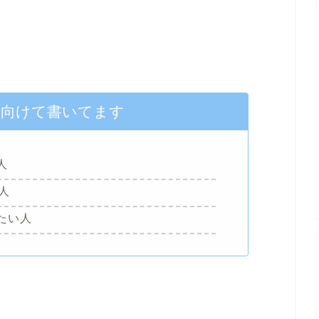
に向けて書いてます
人
人
たい人