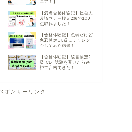
ニア！】
【満点合格体験記】社会人
常識マナー検定2級で100
点取れました！
【合格体験記】色弱だけど
色彩検定UC級にチャレン
ジしてみた結果！
【合格体験記】秘書検定2
級 CBT試験を受けたら余
裕で合格できた！
スポンサーリンク