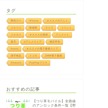
タグ
野田ゲー
iPhone
オススメのアニメ
メルペイ
映画館
ライブ
イベント
メルカリ
オススメの漫画
アニメイト
楽天
dアニメストア
確定申告
honto
オススメの電子書籍ストア
漢字検定
ドコモ
DMM電子書籍
Amazon
PayPayフリマ
おすすめの記事
【つり革モバイル】全路線
のアンロック条件一覧【野