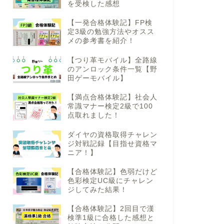
を受検した感想
【一発合格体験記】FP検
定3級の勉強方法やオスス
メの参考書を紹介！
【つり革モバイル】全路線
のアンロック条件一覧【野
田ゲーモバイル】
【満点合格体験記】社会人
常識マナー検定2級で100
点取れました！
ダイヤの資格取得チャレン
ジ対戦記録【目指せ資格マ
ニア！】
【合格体験記】色弱だけど
色彩検定UC級にチャレン
ジしてみた結果！
【合格体験記】2回目で漢
検準1級に合格した感想と