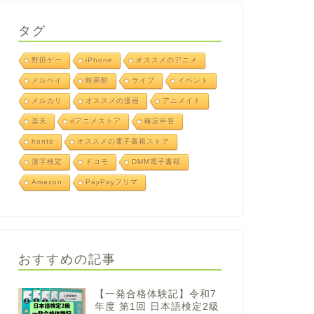
タグ
野田ゲー
iPhone
オススメのアニメ
メルペイ
映画館
ライブ
イベント
メルカリ
オススメの漫画
アニメイト
楽天
dアニメストア
確定申告
honto
オススメの電子書籍ストア
漢字検定
ドコモ
DMM電子書籍
Amazon
PayPayフリマ
おすすめの記事
【一発合格体験記】令和7
年度 第1回 日本語検定2級