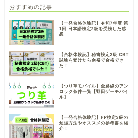
おすすめの記事
【一発合格体験記】令和7年度 第
1回 日本語検定2級を受検した感
想
【合格体験記】秘書検定2級 CBT
試験を受けたら余裕で合格でき
た！
【つり革モバイル】全路線のアン
ロック条件一覧【野田ゲーモバイ
ル】
【一発合格体験記】FP検定3級の
勉強方法やオススメの参考書を紹
介！