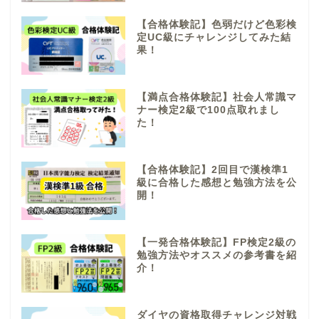
【合格体験記】色弱だけど色彩検
定UC級にチャレンジしてみた結
果！
【満点合格体験記】社会人常識マ
ナー検定2級で100点取れまし
た！
【合格体験記】2回目で漢検準1
級に合格した感想と勉強方法を公
開！
【一発合格体験記】FP検定2級の
勉強方法やオススメの参考書を紹
介！
ダイヤの資格取得チャレンジ対戦