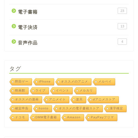
23
電子書籍
13
電子決済
4
音声作品
タグ
野田ゲー
iPhone
オススメのアニメ
メルペイ
映画館
ライブ
イベント
メルカリ
オススメの漫画
アニメイト
楽天
dアニメストア
確定申告
honto
オススメの電子書籍ストア
漢字検定
ドコモ
DMM電子書籍
Amazon
PayPayフリマ