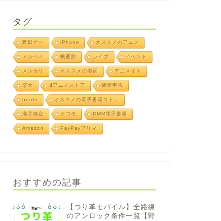
タグ
野田ゲー
iPhone
オススメのアニメ
メルペイ
映画館
ライブ
イベント
メルカリ
オススメの漫画
アニメイト
楽天
dアニメストア
確定申告
honto
オススメの電子書籍ストア
漢字検定
ドコモ
DMM電子書籍
Amazon
PayPayフリマ
おすすめの記事
【つり革モバイル】全路線
のアンロック条件一覧【野