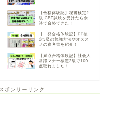
【合格体験記】秘書検定2
級 CBT試験を受けたら余
裕で合格できた！
【一発合格体験記】FP検
定3級の勉強方法やオスス
メの参考書を紹介！
【満点合格体験記】社会人
常識マナー検定2級で100
点取れました！
スポンサーリンク