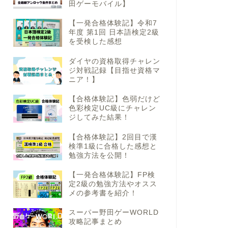
田ゲーモバイル】
【一発合格体験記】令和7
年度 第1回 日本語検定2級
を受検した感想
ダイヤの資格取得チャレン
ジ対戦記録【目指せ資格マ
ニア！】
【合格体験記】色弱だけど
色彩検定UC級にチャレン
ジしてみた結果！
【合格体験記】2回目で漢
検準1級に合格した感想と
勉強方法を公開！
【一発合格体験記】FP検
定2級の勉強方法やオスス
メの参考書を紹介！
スーパー野田ゲーWORLD
攻略記事まとめ