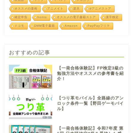
オススメの漫画
アニメイト
楽天
dアニメストア
確定申告
honto
オススメの電子書籍ストア
漢字検定
ドコモ
DMM電子書籍
Amazon
PayPayフリマ
おすすめの記事
【一発合格体験記】FP検定3級の
勉強方法やオススメの参考書を紹
介！
【つり革モバイル】全路線のアン
ロック条件一覧【野田ゲーモバイ
ル】
【一発合格体験記】令和7年度 第