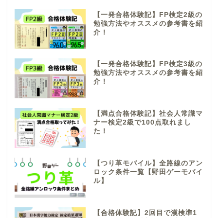
【一発合格体験記】FP検定2級の
勉強方法やオススメの参考書を紹
介！
【一発合格体験記】FP検定3級の
勉強方法やオススメの参考書を紹
介！
【満点合格体験記】社会人常識マ
ナー検定2級で100点取れまし
た！
【つり革モバイル】全路線のアン
ロック条件一覧【野田ゲーモバイ
ル】
【合格体験記】2回目で漢検準1