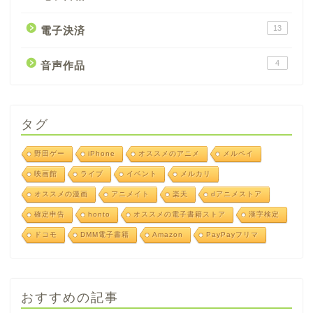
13
電子決済
4
音声作品
タグ
野田ゲー
iPhone
オススメのアニメ
メルペイ
映画館
ライブ
イベント
メルカリ
オススメの漫画
アニメイト
楽天
dアニメストア
確定申告
honto
オススメの電子書籍ストア
漢字検定
ドコモ
DMM電子書籍
Amazon
PayPayフリマ
おすすめの記事