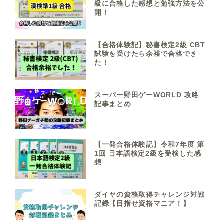
級に合格した感想と勉強方法を公
開！
【合格体験記】秘書検定2級 CBT
試験を受けたら余裕で合格でき
た！
スーパー野田ゲーWORLD 攻略
記事まとめ
【一発合格体験記】令和7年度 第
1回 日本語検定2級を受検した感
想
ダイヤの資格取得チャレンジ対戦
記録【目指せ資格マニア！】