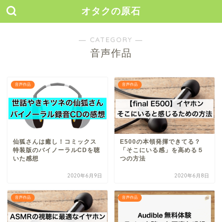
オタクの原石
― CATEGORY ―
音声作品
音声作品
音声作品
仙狐さんは癒し！コミックス
E500の本領発揮できてる？
特装版のバイノーラルCDを聴
「そこにいる感」を高める５
いた感想
つの方法
2020年6月9日
2020年6月8日
音声作品
音声作品