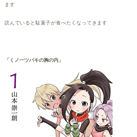
ます
読んでいると駄菓子が食べたくなってきます
「くノ一ツバキの胸の内」