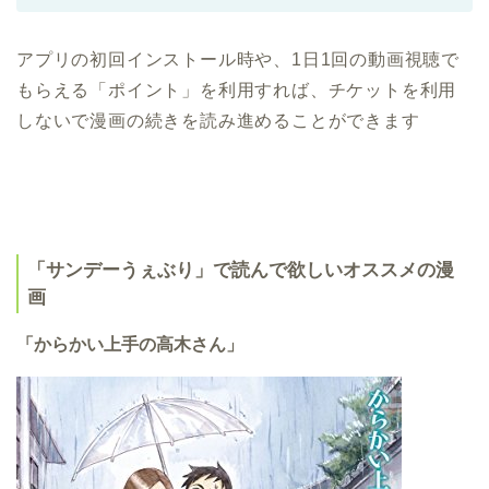
アプリの初回インストール時や、1日1回の動画視聴で
もらえる「ポイント」を利用すれば、チケットを利用
しないで漫画の続きを読み進めることができます
「サンデーうぇぶり」で読んで欲しいオススメの漫
画
「からかい上手の高木さん」