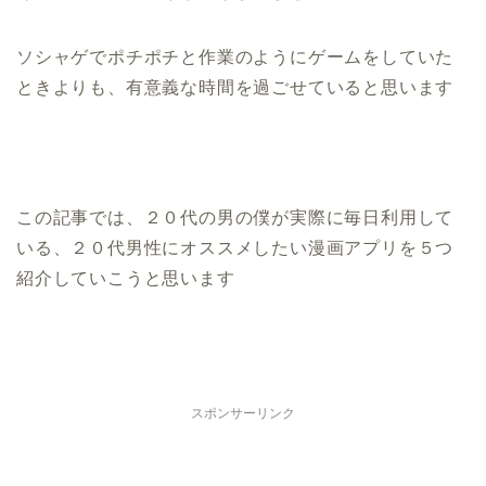
ソシャゲでポチポチと作業のようにゲームをしていた
ときよりも、有意義な時間を過ごせていると思います
この記事では、２０代の男の僕が実際に毎日利用して
いる、２０代男性にオススメしたい漫画アプリを５つ
紹介していこうと思います
スポンサーリンク