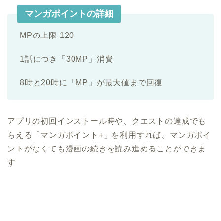
マンガポイントの詳細
MPの上限 120
1話につき「30MP」消費
8時と20時に「MP」が最大値まで回復
アプリの初回インストール時や、クエストの達成でも
らえる「マンガポイント+」を利用すれば、マンガポイ
ントがなくても漫画の続きを読み進めることができま
す