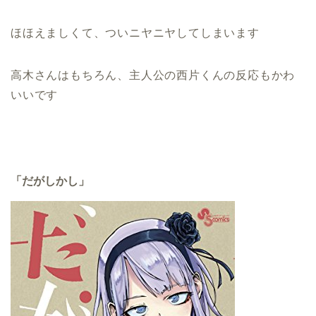
ほほえましくて、ついニヤニヤしてしまいます
高木さんはもちろん、主人公の西片くんの反応もかわ
いいです
「だがしかし」