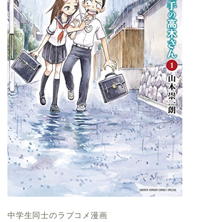
中学生同士のラブコメ漫画