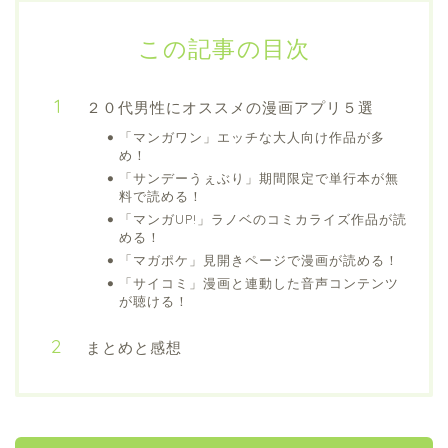
この記事の目次
２０代男性にオススメの漫画アプリ５選
「マンガワン」エッチな大人向け作品が多
め！
「サンデーうぇぶり」期間限定で単行本が無
料で読める！
「マンガUP!」ラノベのコミカライズ作品が読
める！
「マガポケ」見開きページで漫画が読める！
「サイコミ」漫画と連動した音声コンテンツ
が聴ける！
まとめと感想